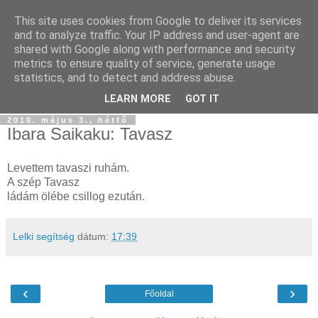
This site uses cookies from Google to deliver its services
Chillout room
and to analyze traffic. Your IP address and user-agent are
shared with Google along with performance and security
metrics to ensure quality of service, generate usage
Ez a felüdülés és derülés helye. Írások, idézetek lélektani
statistics, and to detect and address abuse.
tartalommal - nemcsak lélektanászoktól.
LEARN MORE
GOT IT
2010. május 3., hétfő
Ibara Saikaku: Tavasz
Levettem tavaszi ruhám.
A szép Tavasz
ládám ölébe csillog ezután.
Lelki segítség
dátum:
17:39
‹
›
Főoldal